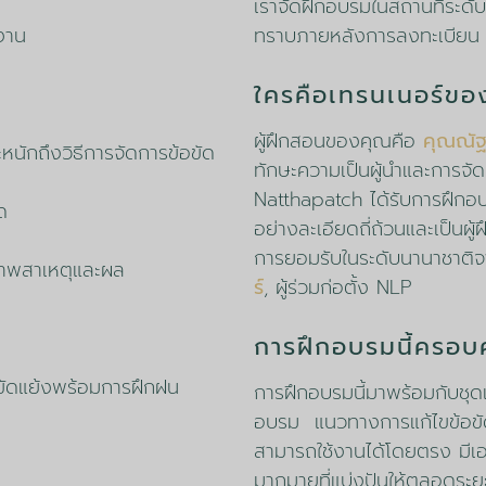
เราจัดฝึกอบรมในสถานที่ระดั
งงาน
ทราบภายหลังการลงทะเบียน
ใครคือเทรนเนอร์ขอ
ผู้ฝึกสอนของคุณคือ
คุณณัฐ
นักถึงวิธีการจัดการข้อขัด
ทักษะความเป็นผู้นำและการจั
Natthapatch ได้รับการฝึก
ด
อย่างละเอียดถี่ถ้วนและเป็นผู
การยอมรับในระดับนานาชาติ
าพสาเหตุและผล
ร์
, ผู้ร่วมก่อตั้ง NLP
การฝึกอบรมนี้ครอบ
้อขัดแย้งพร้อมการฝึกฝน
การฝึกอบรมนี้มาพร้อมกับชุด
อบรม
แนวทางการแก้ไขข้อขัด
สามารถใช้งานได้โดยตรง
มี
มากมายที่แบ่งปันให้ตลอดระย