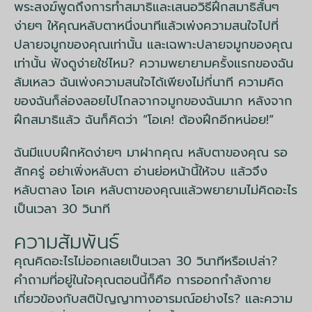
พระสงฆ์พูดถึงการทำสมาธิและเสนอวิธีฝึกสมาธิสั้นๆ
ง่ายๆ ให้คุณหลับตาหนึ่งนาทีแล้วเพ่งความสนใจไปที่
ปลายจมูกของคุณเท่านั้น และเฉพาะปลายจมูกของคุณ
เท่านั้น ฟังดูง่ายใช่ไหม? ความพยายามครั้งแรกของฉัน
ล้มเหลว ฉันเพ่งความสนใจได้เพียงไม่กี่นาที ความคิด
ของฉันก็ล่องลอยไปไกลจากจมูกของฉันมาก หลังจาก
ฝึกสมาธิแล้ว ฉันก็คิดว่า “โอเค! ต้องฝึกอีกหน่อย!”
ฉันมีแบบฝึกหัดง่ายๆ มาฝากคุณ หลับตาของคุณ รอ
สักครู่ อย่าเพิ่งหลับตา อ่านย่อหน้านี้ให้จบ แล้วจึง
หลับตาลง โอเค หลับตาของคุณแล้วพยายามไม่คิดอะไร
เป็นเวลา 30 วินาที
ความสัมพันธ์
คุณคิดอะไรไม่ออกเลยเป็นเวลา 30 วินาทีหรือเปล่า?
คำถามที่อยู่ในใจคุณตอนนี้ก็คือ การออกกำลังกาย
เกี่ยวข้องกับสติปัญญาทางอารมณ์อย่างไร? และความ