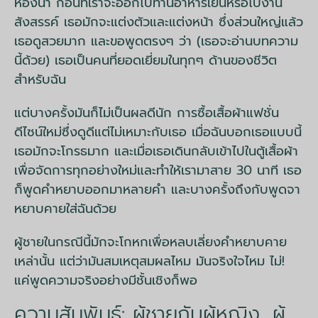
ห้องน้ำ ก่อนที่เราจะออกไปทานอาหารเย็นหรือไปงาน
สังสรรค์ เธอมักจะแต่งตัวและแต่งหน้า ซึ่งส่วนใหญ่แล้ว
เธอดูสวยมาก และขอพูดตรงๆ ว่า (เธอจะอ่านบทความ
นี้ด้วย) เธอเป็นคนที่ยอดเยี่ยมในทุกๆ ด้านของชีวิต
สำหรับฉัน
แต่บางครั้งมันก็ไม่เป็นผลดีนัก การซื้อเสื้อผ้าแฟชั่น
ดีไซน์ใหม่ซึ่งดูดีแต่ไม่เหมาะกับเธอ เมื่อฉันบอกเธอแบบนี้
เธอมักจะโกรธมาก และเมื่อเธอเดินกลับเข้าไปในตู้เสื้อผ้า
เพื่อจัดการทุกอย่างใหม่และทำให้เรามาสาย 30 นาที เธอ
ก็พูดคำหยาบออกมาหลายคำ และบางครั้งถึงกับพูดจา
หยาบคายใส่ฉันด้วย
ผู้ชายในกรณีนี้มักจะโกหกเพื่อหลบเลี่ยงคำหยาบคาย
เหล่านั้น แต่ว่ามันสมเหตุสมผลไหม มันจริงใจไหม ไม่!
แค่พูดความจริงอย่างมีชั้นเชิงก็พอ
ความสัมพันธ์: ผู้ชายกับผู้หญิง, ผู้