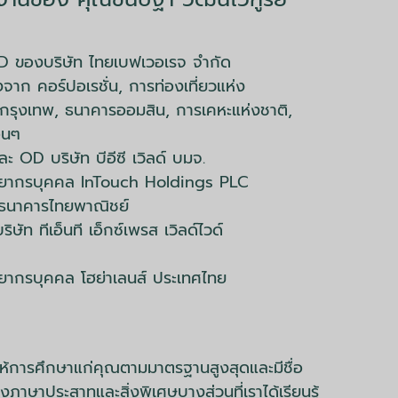
D ของบริษัท ไทยเบฟเวอเรจ จำกัด
จาก คอร์ปอเรชั่น, การท่องเที่ยวแห่ง
กรุงเทพ, ธนาคารออมสิน, การเคหะแห่งชาติ,
่นๆ
ะ OD บริษัท บีอีซี เวิลด์ บมจ.
รัพยากรบุคคล InTouch Holdings PLC
 ธนาคารไทยพาณิชย์
ัท ทีเอ็นที เอ็กซ์เพรส เวิลด์ไวด์
ัพยากรบุคคล โฮย่าเลนส์ ประเทศไทย
้การศึกษาแก่คุณตามมาตรฐานสูงสุดและมีชื่อ
ษาประสาทและสิ่งพิเศษบางส่วนที่เราได้เรียนรู้