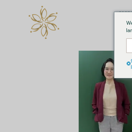
การอ
We
la