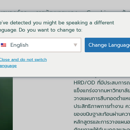
บรมองค์กร
การพัฒนาตนเอง
Coaching
สั
've detected you might be speaking a different
ล็อคอิน
ตะกร้าของฉัน
ติดต่อเรา
ภาษา
nguage. Do you want to change to:
English
Change Languag
นางกนิษฐา วัฒนไวฑู
Close and do not switch
language
พบกับความเชี่ยวชาญของน
ได้รับใบอนุญาตด้านการเ
HRD/OD ที่มีประสบการณ์
แข็งแกร่งจากมหาวิทยาลัยท
วางแผนการสืบทอดตำแหน่
ประสิทธิภาพการทำงาน คว
ของขนิษฐาสะท้อนผ่านควา
หลักสูตรและการวางแผนอา
ศักยภาพให้กับบุคคลและอง