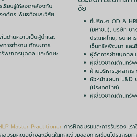
ียนรู้ให้สอดคล้องกับ
ชัย
องค์กร พันธกิจและวิสัย
ที่ปรึกษา OD & HR
(มหาชน), บริษัท บาง
พในด้านความเป็นผู้นำและ
ประเทศไทย, ธนาคาร
าพการทำงาน ทักษะการ
เซ็นทรัลพัฒนา และอื
ช่ทรัพยากรบุคคล และทักษะ
ผู้จัดการฝ่ายบุคคลแล
ผู้เชี่ยวชาญด้านท
ฝ่ายบริหารบุคลากร
หัวหน้าแผนก L&D บริษ
(ประเทศไทย)
ผู้เชี่ยวชาญด้านทร
NLP Master Practitioner
การฝึกอบรมและการรับรอง เราให
ึกอบรมคุณอย่างละเอียดในทุกแง่มุมของการเขียนโปรแกรมทางภา