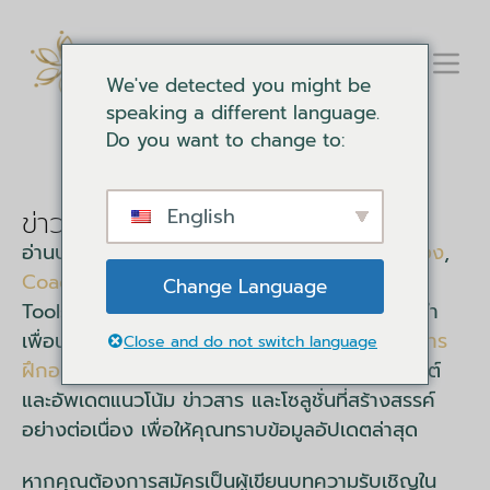
We've detected you might be
speaking a different language.
Do you want to change to:
English
ข่าวสารเครื่องมือจิตใจ
อ่านบทความข่าวทั้งหมดที่เราเขียน
การพัฒนาตนเอง
,
Coaching
,
การอบรมองค์กร
และ
สัมมนา
Mind
Change Language
Tools มีอยู่ในพอร์ตโฟลิโอของเรา อัปเดตเป็นประจำ
เพื่อนำเสนอข่าวสารและข้อมูลชั้นยอดเกี่ยวกับเรา
การ
Close and do not switch language
ฝึกอบรม
ข่าวสารของ Mind Tools มุ่งเน้นที่จะโพสต์
และอัพเดตแนวโน้ม ข่าวสาร และโซลูชั่นที่สร้างสรรค์
อย่างต่อเนื่อง เพื่อให้คุณทราบข้อมูลอัปเดตล่าสุด
หากคุณต้องการสมัครเป็นผู้เขียนบทความรับเชิญใน