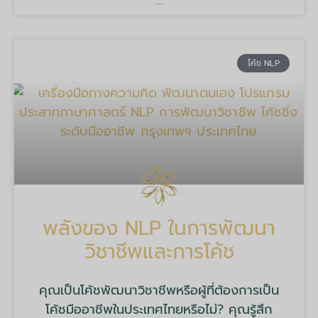
บริษัท มายด์ ทูลส์ จำกัด
โค้ช NLP
พลังของ NLP ในการพัฒนา
วิชาชีพและการโค้ช
คุณเป็นโค้ชพัฒนาวิชาชีพหรือผู้ที่ต้องการเป็น
โค้ชมืออาชีพในประเทศไทยหรือไม่? คุณรู้สึก