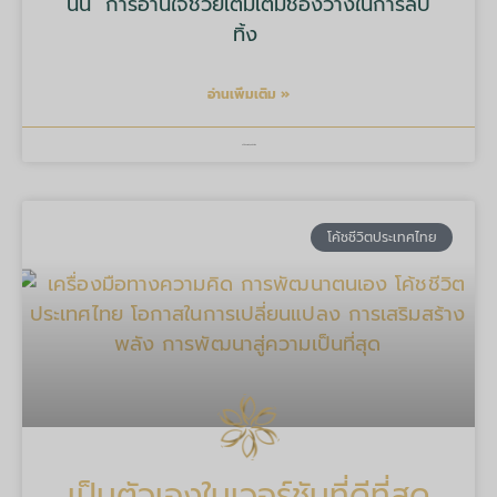
นั้น" การอ่านใจช่วยเติมเต็มช่องว่างในการลบ
ทิ้ง
อ่านเพิ่มเติม »
บริษัท มายด์ ทูลส์ จำกัด
โค้ชชีวิตประเทศไทย
เป็นตัวเองในเวอร์ชันที่ดีที่สุด