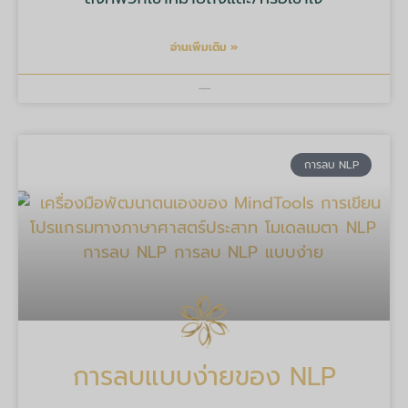
อ่านเพิ่มเติม »
บริษัท มายด์ ทูลส์ จำกัด
การลบ NLP
การลบแบบง่ายของ NLP