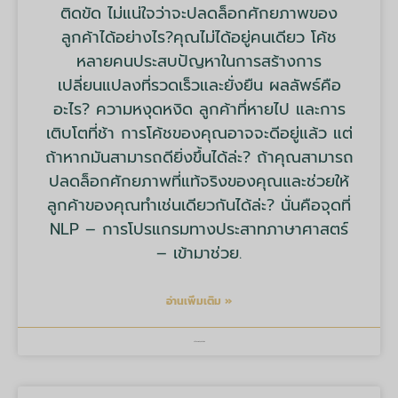
ติดขัด ไม่แน่ใจว่าจะปลดล็อกศักยภาพของ
ลูกค้าได้อย่างไร?คุณไม่ได้อยู่คนเดียว โค้ช
หลายคนประสบปัญหาในการสร้างการ
เปลี่ยนแปลงที่รวดเร็วและยั่งยืน ผลลัพธ์คือ
อะไร? ความหงุดหงิด ลูกค้าที่หายไป และการ
เติบโตที่ช้า การโค้ชของคุณอาจจะดีอยู่แล้ว แต่
ถ้าหากมันสามารถดียิ่งขึ้นได้ล่ะ? ถ้าคุณสามารถ
ปลดล็อกศักยภาพที่แท้จริงของคุณและช่วยให้
ลูกค้าของคุณทำเช่นเดียวกันได้ล่ะ? นั่นคือจุดที่
NLP – การโปรแกรมทางประสาทภาษาศาสตร์
– เข้ามาช่วย.
อ่านเพิ่มเติม »
บริษัท มายด์ ทูลส์ จำกัด