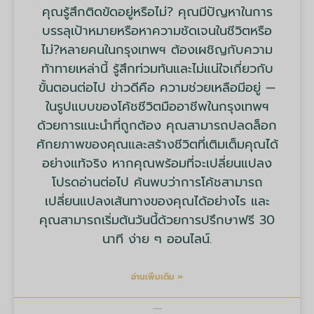
คุณรู้สึกติดขัดอยู่หรือไม่? คุณมีปัญหาในการ
บรรลุเป้าหมายหรือหาความชัดเจนในชีวิตหรือ
ไม่?หลายคนในกรุงเทพฯ ต้องเผชิญกับความ
ท้าทายเหล่านี้ รู้สึกท่วมท้นและไม่แน่ใจเกี่ยวกับ
ขั้นตอนต่อไป ข่าวดีคือ ความช่วยเหลือมีอยู่ —
ในรูปแบบของโค้ชชีวิตมืออาชีพในกรุงเทพฯ
ด้วยการแนะนำที่ถูกต้อง คุณสามารถปลดล็อก
ศักยภาพของคุณและสร้างชีวิตที่เติมเต็มคุณได้
อย่างแท้จริง หากคุณพร้อมที่จะเปลี่ยนแปลง
โปรดอ่านต่อไป ค้นพบว่าการโค้ชสามารถ
เปลี่ยนแปลงเส้นทางของคุณได้อย่างไร และ
คุณสามารถเริ่มต้นวันนี้ด้วยการปรึกษาฟรี 30
นาที ง่าย ๆ ออนไลน์.
อ่านเพิ่มเติม »
บริษัท มายด์ ทูลส์ จำกัด