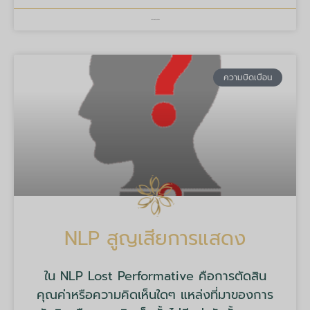
บริษัท มายด์ ทูลส์ จำกัด
ความบิดเบือน
NLP สูญเสียการแสดง
ใน NLP Lost Performative คือการตัดสิน
คุณค่าหรือความคิดเห็นใดๆ แหล่งที่มาของการ