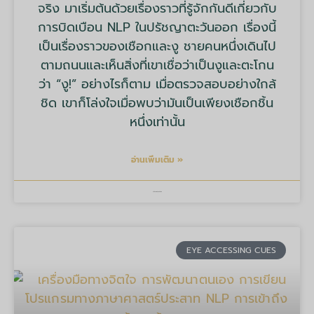
จริง มาเริ่มต้นด้วยเรื่องราวที่รู้จักกันดีเกี่ยวกับ
การบิดเบือน NLP ในปรัชญาตะวันออก เรื่องนี้
เป็นเรื่องราวของเชือกและงู ชายคนหนึ่งเดินไป
ตามถนนและเห็นสิ่งที่เขาเชื่อว่าเป็นงูและตะโกน
ว่า “งู!” อย่างไรก็ตาม เมื่อตรวจสอบอย่างใกล้
ชิด เขาก็โล่งใจเมื่อพบว่ามันเป็นเพียงเชือกชิ้น
หนึ่งเท่านั้น
อ่านเพิ่มเติม »
บริษัท มายด์ ทูลส์ จำกัด
EYE ACCESSING CUES