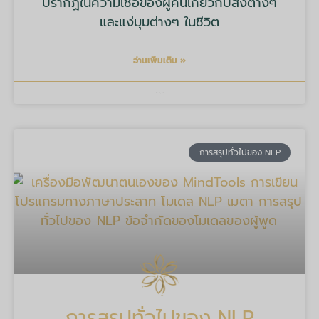
ปรากฏในความเชื่อของผู้คนเกี่ยวกับสิ่งต่างๆ
และแง่มุมต่างๆ ในชีวิต
อ่านเพิ่มเติม »
บริษัท มายด์ ทูลส์ จำกัด
การสรุปทั่วไปของ NLP
การสรุปทั่วไปของ NLP