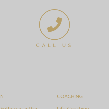
CALL US
นา
COACHING
Setting in a Day
Life Coaching