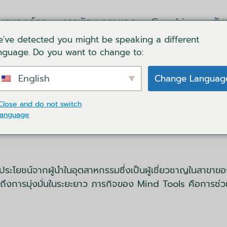
บรมองค์กร
การพัฒนาตนเอง
Coaching
สั
've detected you might be speaking a different
ล็อคอิน
ตะกร้าของฉัน
ติดต่อเรา
ภาษา
nguage. Do you want to change to:
English
Change Languag
Close and do not switch
language
ใช้ประโยชน์จากผู้นำในอุตสาหกรรมซึ่งเป็นผู้เชี่ยวชาญในสาขา
ถึงการมุ่งมั่นในระยะยาว ภารกิจของ Mind Tools คือการช่ว