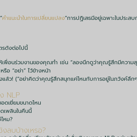
“
คำแนะนำในการเปลี่ยนแปลง
“การปฏิเสธมีอยู่เฉพาะในประสบ
ตรดังต่อไปนี้
พื่อนร่วมงานของคุณทำ เช่น “ลองนึกดูว่าคุณรู้สึกมีความสุขแ
 หรือ “อย่า” ไว้ข้างหน้า
ล้ว! (“อย่าคิดว่าคุณรู้สึกสนุกแค่ไหนกับการอยู่ในภวังค์ลึกๆ แล
อง NLP
ยอดเยี่ยมขนาดไหน
ิดเพลินในคืนนี้
ใช่ไหม?
ชิงลบบ้างเหรอ?