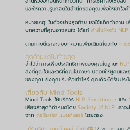
อ่านหัวข้อก่อนหน้าเกี่ยวกับ “การใช้คำสั่งเชิงลบ
และให้ความรู้แก่จิตใต้สำนึกของคุณเพื่อให้เข้าใจคำ
หมายเหตุ: ในตัวอย่างสุดท้าย เราใช้แท็กคำถาม เพ
บทความที่คุณอาจสนใจ ได้แก่
คำสั่งฝังตัว NLP
ตามทางนี้เราจะลงบทความเพิ่มเติมเกี่ยวกับ
การช
สุดท้ายแต่ไม่ท้ายสุด
จำไว้ว่าการเพิ่มประสิทธิภาพของคุณในฐานะ
NLP 
สิ่งที่คุณใช้และวิธีที่คุณใช้ภาษา ปล่อยให้ผู้คนแ
ของคุณ ยิ่งคุณเริ่มเร็วเท่าไหร่ คุณก็จะได้รับประโย
เกี่ยวกับ Mind Tools
Mind Tools ให้บริการ
NLP Practitioner
และ
เสียงล่าสุดที่กำหนดโดย
Society of NLP
. เราจ
จาก
ดร.ริชาร์ด แบนด์เลอร์
โดยตรง.
บริษัท มายด์ ทูลส์ จำกัด
12 พฤษภาคม 2