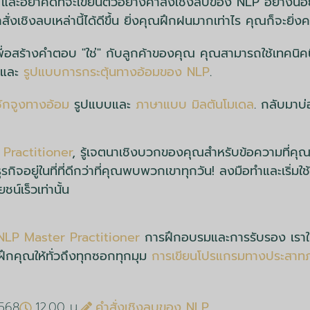
” และอย่าคิดที่จะเขียนตัวอย่างคำสั่งเชิงลบของ NLP อย่างน้อ
สั่งเชิงลบเหล่านี้ได้ดีขึ้น ยิ่งคุณฝึกฝนมากเท่าไร คุณก็จะยิ่งค
ื่อสร้างคำตอบ "ใช่" กับลูกค้าของคุณ คุณสามารถใช้เทคนิคนี้
และ
รูปแบบการกระตุ้นทางอ้อมของ NLP
.
ักจูงทางอ้อม
รูปแบบและ
ภาษาแบบ มิลตันโมเดล
. กลับมาบ
Practitioner
, รู้เจตนาเชิงบวกของคุณสำหรับข้อความที่คุ
ละธุรกิจอยู่ในที่ที่ดีกว่าที่คุณพบพวกเขาทุกวัน! ลงมือทำและเร
ชน์เร็วเท่านั้น
คำสั่ง NLP เชิงลบ
NLP Master Practitioner
การฝึกอบรมและการรับรอง เราให
ะฝึกคุณให้ทั่วถึงทุกซอกทุกมุม
การเขียนโปรแกรมทางประสาท
568
12.00 น.
คำสั่งเชิงลบของ NLP