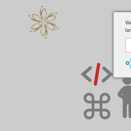
การอ
We
la