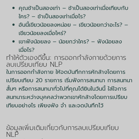
คุณช้าเป็นสองเท่า – ช้าเป็นสองเท่าเมื่อเทียบกับ
ใคร? – ช้าเป็นสองเท่าเมื่อไร?
อันนี้เขียวน้อยลงหน่อย – เขียวน้อยกว่าอะไร? –
เขียวน้อยลงเมื่อไหร่?
เขาฟังน้อยลง – น้อยกว่าใคร? – ฟังน้อยลง
เมื่อไร?
ทำให้ตัวเองดีขึ้น: การออกกำลังกายด้วยการ
ลบเปรียบเทียบ NLP
ในการออกกำลังกาย ให้จดบันทึกการหักล้างโดยการ
เปรียบเทียบ 20 รายการ เริ่มฟังการสนทนา การสนทนา
สั้นๆ หรือการสนทนาทั่วไปที่คุณได้ยินในวันนี้ ใส่ใจการ
สนทนาระหว่างบุคคลว่าพวกเขาหักล้างโดยการเปรียบ
เทียบอย่างไร เพียงฟัง จำ และจดบันทึกไว้
การลบ
เปรียบเทียบ NLP
ข้อมูลเพิ่มเติมเกี่ยวกับการลบเปรียบเทียบ
NLP