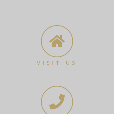
VISIT US