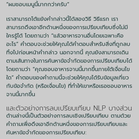
“ผมชอบเมนูนี้มากกว่าครับ”
เราสามารถโต้แย้งคำกล่าวนี้ได้สองวิธี วิธีแรก เรา
สามารถดึงเอาอีกด้านหนึ่งของการเปรียบเทียบซึ่งไม่มี
ใครรู้ได้ โดยถามว่า “แล้วอาหารจานอื่นโดยเฉพาะคือ
อะไร” คำตอบจะช่วยให้คุณได้คำตอบสำหรับสิ่งที่ถูกลบ
ทิ้งไปก่อนหน้าคำกล่าว นอกจากนี้ คุณยังสามารถเดิน
ตามเส้นทางในการค้นหาข้อจำกัดของการเปรียบเทียบได้
โดยถามว่า “คุณชอบอาหารจานนี้มากขึ้นภายใต้เงื่อนไข
ใด” คำตอบของคำถามนี้จะช่วยให้คุณได้รับข้อมูลเกี่ยว
กับข้อจำกัด (หรือเงื่อนไข) ที่ทำให้เขาหรือเธอชอบอาหาร
จานนี้มากขึ้น
การลบเปรียบเทียบ NLP
และตัวอย่างการลบเปรียบเทียบ NLP บางส่วน
ด้านล่างนี้เป็นตัวอย่างการลบเชิงเปรียบเทียบ ตามด้วย
คำถามเพื่อดึงเอาอีกด้านหนึ่งของการเปรียบเทียบและ
ค้นหาข้อจำกัดของการเปรียบเทียบ: