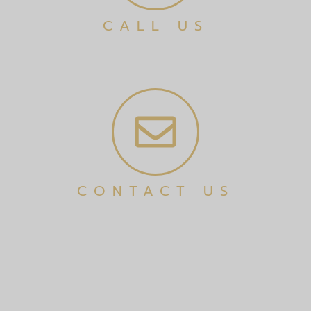
CALL US
CONTACT US