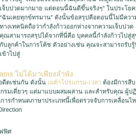
เจ็บปวดมากมาย แต่ตอนนี้ฉันดีขึ้นจริงๆ” ในประโยคนี
“ฉันเคยทุกข์ทรมาน” ดังนั้นข้อสรุปคือตอนนี้ไม่มีคว
ทางเทคนิคถือว่ากำลังก้าวออกห่างจากความเจ็บปวด และ
คุณสามารถสรุปได้จากที่นี่คือ บุคคลนี้กำลังก้าวไปสู่ส
กับลูกค้าในการโค้ช ตัวอย่างเช่น คุณจะสามารถรับรู้
เข้าไปสู่
rams ไม่ได้มาเพียงลำพัง
ีตเช่นกัน ดังนั้น
เมต้าโปรแกรม-เวลา
ต้องมีการสืบส
มเดี่ยวๆ แต่มาแบบผสมผสาน และสำหรับคุณ ผู้ปฏิบั
นการกำหนดภาษาประเภทนี้เพื่อตรวจจับการเคลื่อนไห
irection
อฟฟิศ