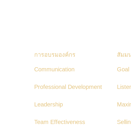
การอบรมองค์กร
สัมม
Communication
Goal 
Professional Development
Liste
Leadership
Maxim
Team Effectiveness
Selli