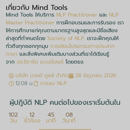
เกี่ยวกับ Mind Tools
Mind Tools ให้บริการ
NLP Practitioner
และ
NLP
Master Practitioner
การฝึกอบรมและการรับรอง เรา
ให้การศึกษาแก่คุณตามมาตรฐานสูงสุดและมีชื่อเสียง
ล่าสุดที่กำหนดโดย
Society of NLP
. เราจะฝึกคุณให้
ทั่วถึงทุกซอกทุกมุม
การเขียนโปรแกรมทางประสาท
ภาษา
และสิ่งพิเศษเพิ่มเติมบางส่วนที่เราได้เรียนรู้
จาก
ดร.ริชาร์ด แบนด์เลอร์
โดยตรง.
บริษัท มายด์ ทูลส์ จำกัด
28 มิถุนายน 2026
12:08 น.
การลบ NLP
ผู้ปฏิบัติ NLP คนต่อไปของเราเริ่มต้นใน
102
12
45
07
วัน
ชั่วโมง
นาที
วินาที