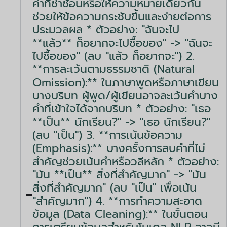
คำที่ซ้ำซ้อนหรือให้ความหมายเดียวกัน
ช่วยให้ข้อความกระชับขึ้นและง่ายต่อการ
ประมวลผล * ตัวอย่าง: "ฉันจะไป
**แล้ว** ก็อยากจะไปซื้อของ" -> "ฉันจะ
ไปซื้อของ" (ลบ "แล้ว ก็อยากจะ") 2.
**การละเว้นตามธรรมชาติ (Natural
Omission):** ในภาษาพูดหรือภาษาเขียน
บางบริบท ผู้พูด/ผู้เขียนอาจละเว้นคำบาง
คำที่เข้าใจได้จากบริบท * ตัวอย่าง: "เธอ
**เป็น** นักเรียน?" -> "เธอ นักเรียน?"
(ลบ "เป็น") 3. **การเน้นข้อความ
(Emphasis):** บางครั้งการลบคำที่ไม่
สำคัญช่วยเน้นคำหรือวลีหลัก * ตัวอย่าง:
"มัน **เป็น** สิ่งที่สำคัญมาก" -> "มัน
สิ่งที่สำคัญมาก" (ลบ "เป็น" เพื่อเน้น
"สำคัญมาก") 4. **การทำความสะอาด
ข้อมูล (Data Cleaning):** ในขั้นตอน