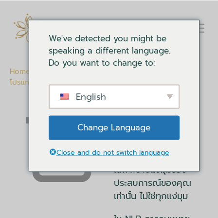
We've detected you might be
speaking a different language.
Do you want to change to:
Home
-
เอกสารการพัฒนาตนเอง
-
คลังข้อมูลการเขียน
โปรแกรมทางภาษาประสาท
-
การลบ NLP
English
การลบ NLP
ส่วนที่ 1 ของ NLP
เม
Change Language
ต้าโมเดล
คือการลบ ใน
NLP การลบจะเกิดขึ้น
Close and do not switch language
เมื่อเราให้ความสนใจ
เฉพาะบางแง่มุมของ
ประสบการณ์ของคุณ
เท่านั้น ไม่ใช่ทุกแง่มุม