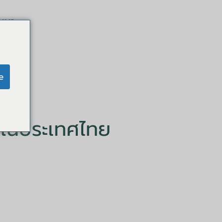
มมนา
e
พในประเทศไทย