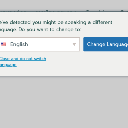
บรมองค์กร
การพัฒนาตนเอง
Coaching
สั
've detected you might be speaking a different
ล็อคอิน
ตะกร้าของฉัน
ติดต่อเรา
ภาษา
nguage. Do you want to change to:
English
Change Languag
ISC ในการฝึกอบรมองค์กร
Close and do not switch
พของทีมให้สูงสุดด้วยการส
language