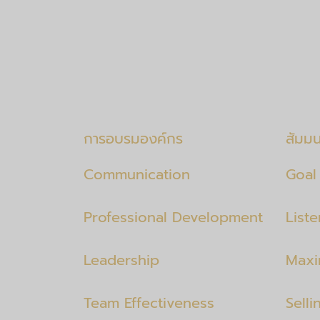
การอบรมองค์กร
สัมม
Communication
Goal 
Professional Development
List
Leadership
Maxi
Team Effectiveness
Selli